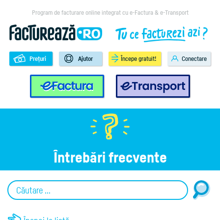
Program de facturare online integrat cu e-Factura & e-Transport
Prețuri
Ajutor
Începe gratuit!
Conectare
e-Factura
e-Transport
Întrebări frecvente