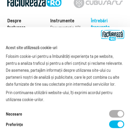
Despre
Instrumente
Întrebări
frecvente
facturare
Documentație API
Preţuri
e-Factura
Despre noi
abonamente
e-Factura Furnizori
Noutăți
Acest site utilizează cookie-uri
Exemple de facturi
e-Factura B2C
Apariții media
Model factură
Folosim cookie-uri pentru a îmbunătăți experiența ta pe website,
API e-Factura
Manual de
pentru a analiza traficul și pentru a oferi conținut și reclame relevante.
e-Transport
facturare
De asemenea, partajăm informații despre utilizarea site-ului cu
Integrare Stripe
Legislaţie facturi
partenerii noștri de analiză și publicitate, care le pot combina cu alte
Integrare
Facturare online
date furnizate de tine sau colectate prin intermediul serviciilor lor.
SmartFintech
blog.factureaza.ro
Integrare PrestaShop
Prin continuarea utilizării website-ului, îți exprimi acordul pentru
Integrare mobilPay
utilizarea cookie-urilor.
Ai nevoie de
Necesare
ajutor?
L-V: 09:00 - 17:00
Preferinţe
0368 409 233