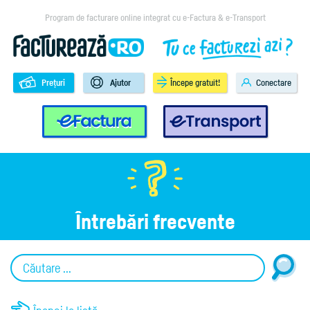
Program de facturare online integrat cu e-Factura & e-Transport
Prețuri
Ajutor
Începe gratuit!
Conectare
e-Factura
e-Transport
Întrebări frecvente