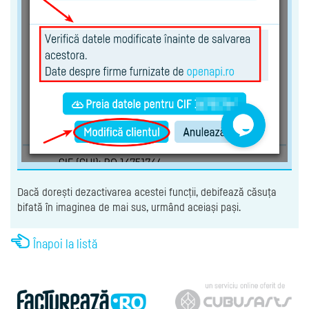
Dacă dorești dezactivarea acestei funcții, debifează căsuța
bifată în imaginea de mai sus, urmând aceiași pași.
Înapoi la listă