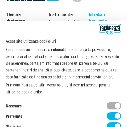
Despre
Instrumente
Întrebări
frecvente
facturare
Documentație API
Preţuri
e-Factura
Despre noi
abonamente
e-Factura Furnizori
Noutăți
Acest site utilizează cookie-uri
Exemple de facturi
e-Factura B2C
Apariții media
Model factură
Folosim cookie-uri pentru a îmbunătăți experiența ta pe website,
API e-Factura
Manual de
pentru a analiza traficul și pentru a oferi conținut și reclame relevante.
e-Transport
facturare
De asemenea, partajăm informații despre utilizarea site-ului cu
Integrare Stripe
Legislaţie facturi
partenerii noștri de analiză și publicitate, care le pot combina cu alte
Integrare
Facturare online
date furnizate de tine sau colectate prin intermediul serviciilor lor.
SmartFintech
blog.factureaza.ro
Integrare PrestaShop
Prin continuarea utilizării website-ului, îți exprimi acordul pentru
Integrare mobilPay
utilizarea cookie-urilor.
Ai nevoie de
Necesare
ajutor?
L-V: 09:00 - 17:00
Preferinţe
0368 409 233
office@factureaza.ro
Statistici