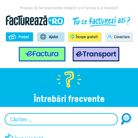
Program de facturare online integrat cu e-Factura & e-Transport
Prețuri
Ajutor
Începe gratuit!
Conectare
e-Factura
e-Transport
Întrebări frecvente