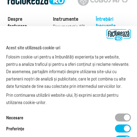
Despre
Instrumente
Întrebări
frecvente
facturare
Documentație API
Preţuri
e-Factura
Despre noi
abonamente
e-Factura Furnizori
Noutăți
Exemple de facturi
Acest site utilizează cookie-uri
e-Factura B2C
Apariții media
Model factură
Folosim cookie-uri pentru a îmbunătăți experiența ta pe website,
API e-Factura
Manual de
pentru a analiza traficul și pentru a oferi conținut și reclame relevante.
e-Transport
facturare
De asemenea, partajăm informații despre utilizarea site-ului cu
Integrare Stripe
Legislaţie facturi
partenerii noștri de analiză și publicitate, care le pot combina cu alte
Integrare
Facturare online
date furnizate de tine sau colectate prin intermediul serviciilor lor.
SmartFintech
blog.factureaza.ro
Integrare PrestaShop
Prin continuarea utilizării website-ului, îți exprimi acordul pentru
Integrare mobilPay
utilizarea cookie-urilor.
Ai nevoie de
Necesare
ajutor?
L-V: 09:00 - 17:00
Preferinţe
0368 409 233