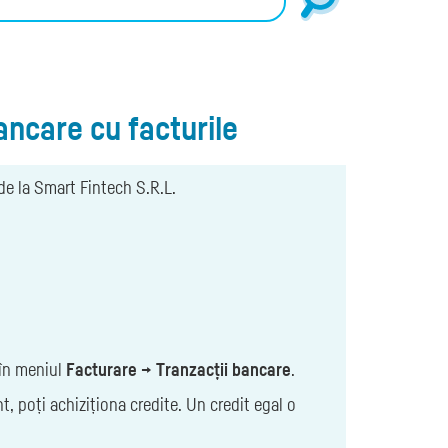
ancare cu facturile
de la Smart Fintech S.R.L.
 în meniul
Facturare → Tranzacții bancare
.
, poți achiziționa credite. Un credit egal o