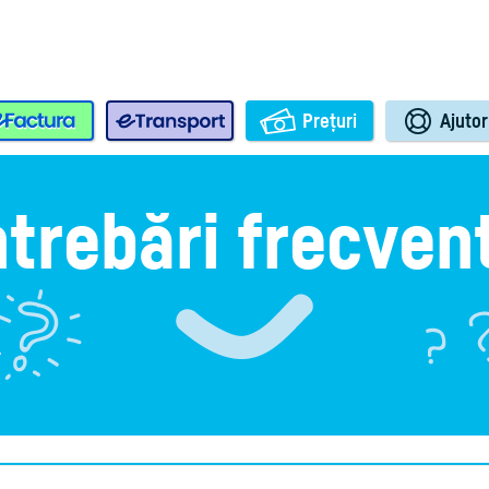
e-Factura
e-Transport
Prețuri
Ajutor
ntrebări frecven