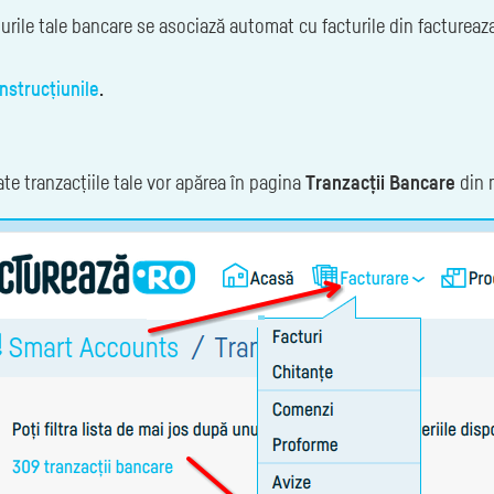
nturile tale bancare se asociază automat cu facturile din factureaz
instrucțiunile
.
e tranzacțiile tale vor apărea în pagina
Tranzacții Bancare
din 