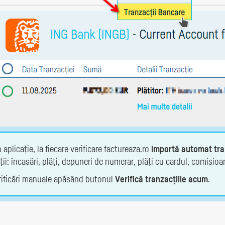
 aplicație, la fiecare verificare factureaza.ro
importă automat tran
ii: încasări, plăți, depuneri de numerar, plăți cu cardul, comisioan
verificări manuale apăsând butonul
Verifică tranzacțiile acum
.