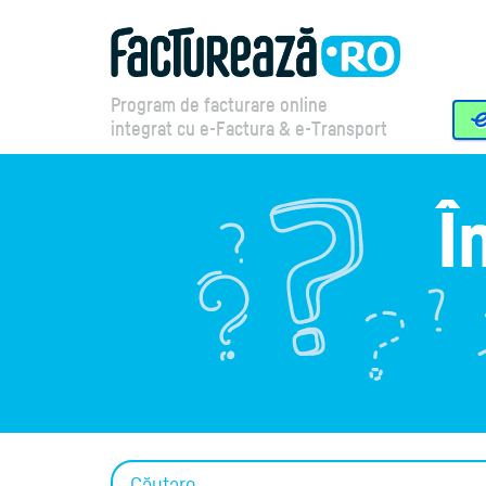
Program de facturare online
integrat cu e-Factura & e-Transport
Î