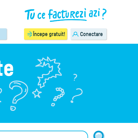
Începe gratuit!
Conectare
te