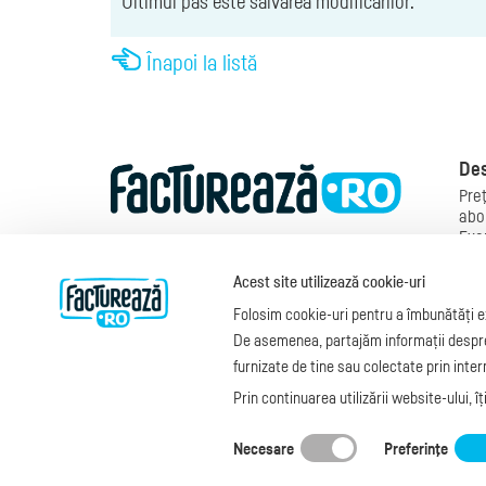
Ultimul pas este salvarea modificărilor.
Înapoi la listă
Des
Preţ
abo
Exe
Mod
Man
Acest site utilizează cookie-uri
fac
Folosim cookie-uri pentru a îmbunătăți ex
Legi
Fac
De asemenea, partajăm informații despre u
blo
furnizate de tine sau colectate prin interm
Prin continuarea utilizării website-ului, î
Copyright © 2026
S.C. Cubus Arts SRL
Dat
Termeni de utilizare
Necesare
Preferinţe