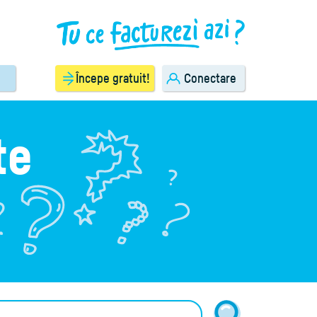
Începe gratuit!
Conectare
te