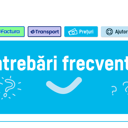
e-Factura
e-Transport
Prețuri
Ajutor
ntrebări frecven