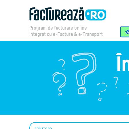
Program de facturare online
integrat cu e-Factura & e-Transport
Î