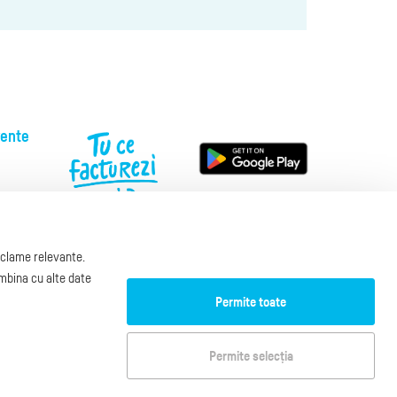
vente
reclame relevante.
00
ombina cu alte date
za.ro
Permite toate
ookies
Permite selecția