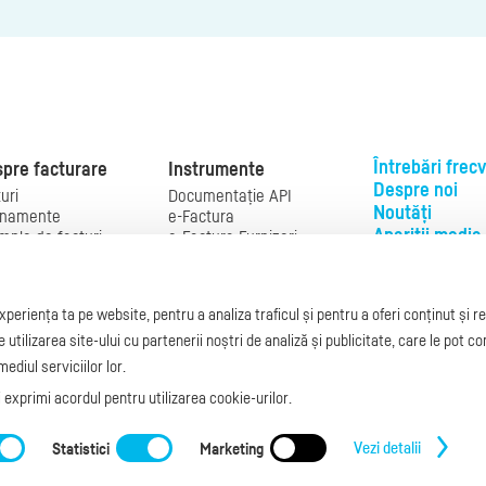
Întrebări frec
pre facturare
Instrumente
Despre noi
uri
Documentație API
Noutăți
namente
e-Factura
Apariții media
mple de facturi
e-Factura Furnizori
el factură
e-Factura B2C
Ai nevoie de
ual de
API e-Factura
ajutor?
turare
e-Transport
periența ta pe website, pentru a analiza traficul și pentru a oferi conținut și 
slaţie facturi
Integrare Stripe
L-V: 09:00 - 17:
turare online
Integrare
tilizarea site-ului cu partenerii noștri de analiză și publicitate, care le pot c
0368 409 233
g.factureaza.ro
SmartFintech
ediul serviciilor lor.
office@facturea
Integrare PrestaShop
ți exprimi acordul pentru utilizarea cookie-urilor.
Integrare mobilPay
e de contact
|
Termeni și Condiții
|
Politica de confidențialitate
|
C
Vezi detalii
Statistici
Marketing