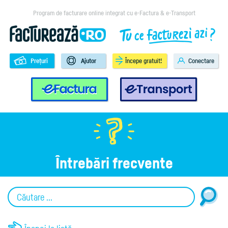
Program de facturare online integrat cu e-Factura & e-Transport
Prețuri
Ajutor
Începe gratuit!
Conectare
e-Factura
e-Transport
Întrebări frecvente