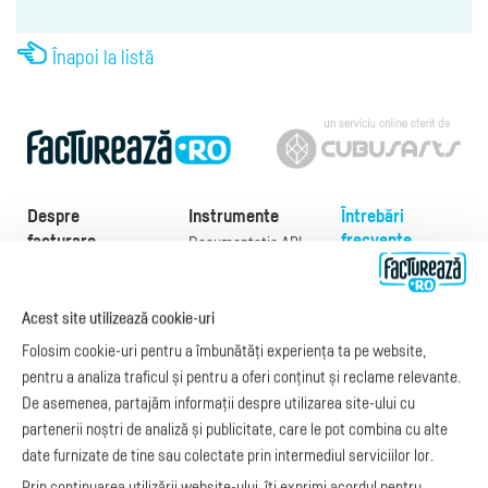
Înapoi la listă
Despre
Instrumente
Întrebări
frecvente
facturare
Documentație API
Preţuri
e-Factura
Despre noi
abonamente
e-Factura Furnizori
Noutăți
Acest site utilizează cookie-uri
Exemple de facturi
e-Factura B2C
Apariții media
Model factură
Folosim cookie-uri pentru a îmbunătăți experiența ta pe website,
API e-Factura
Manual de
pentru a analiza traficul și pentru a oferi conținut și reclame relevante.
e-Transport
facturare
De asemenea, partajăm informații despre utilizarea site-ului cu
Integrare Stripe
Legislaţie facturi
partenerii noștri de analiză și publicitate, care le pot combina cu alte
Integrare
Facturare online
date furnizate de tine sau colectate prin intermediul serviciilor lor.
SmartFintech
blog.factureaza.ro
Integrare PrestaShop
Prin continuarea utilizării website-ului, îți exprimi acordul pentru