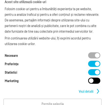
Acest site utilizează cookie-uri
Exemple de facturi
e-Factura B2C
Apariții media
Model factură
Folosim cookie-uri pentru a îmbunătăți experiența ta pe website,
API e-Factura
Manual de
pentru a analiza traficul și pentru a oferi conținut și reclame relevante.
e-Transport
facturare
De asemenea, partajăm informații despre utilizarea site-ului cu
Integrare Stripe
Legislaţie facturi
partenerii noștri de analiză și publicitate, care le pot combina cu alte
Integrare
Facturare online
date furnizate de tine sau colectate prin intermediul serviciilor lor.
SmartFintech
blog.factureaza.ro
Integrare PrestaShop
Prin continuarea utilizării website-ului, îți exprimi acordul pentru
Integrare mobilPay
utilizarea cookie-urilor.
Ai nevoie de
Necesare
ajutor?
L-V: 09:00 - 17:00
Preferinţe
0368 409 233
office@factureaza.ro
Statistici
Marketing
Date de contact
|
Termeni și Condiții
Politica de confidențialitate
|
Cookies
Vezi detalii
Permite selecția