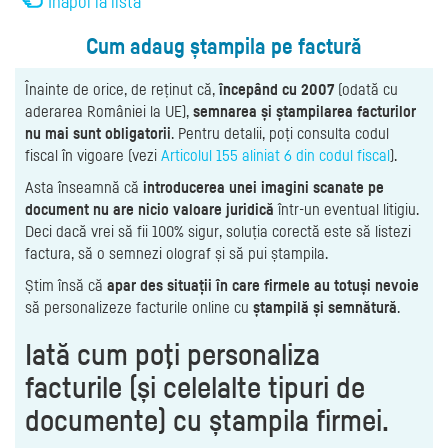
Înapoi la listă
Cum adaug ștampila pe factură
Înainte de orice, de reținut că,
începând cu 2007
(odată cu
aderarea României la UE),
semnarea și ștampilarea facturilor
nu mai sunt obligatorii
. Pentru detalii, poți consulta codul
fiscal în vigoare (vezi
Articolul 155 aliniat 6 din codul fiscal
).
Asta înseamnă că
introducerea unei imagini scanate pe
document nu are nicio valoare juridică
într-un eventual litigiu.
Deci dacă vrei să fii 100% sigur, soluția corectă este să listezi
factura, să o semnezi olograf și să pui ștampila.
Știm însă că
apar des situații în care firmele au totuși nevoie
să personalizeze facturile online cu
ștampilă și semnătură
.
Iată cum poţi personaliza
facturile (și celelalte tipuri de
documente) cu ștampila firmei.