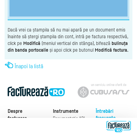
Dacă vrei ca ștampila să nu mai apară pe un document emis
înainte să ștergi ștampila din cont, intră pe factura respectivă,
click pe
Modifică
(meniul vertical din stânga), bifează
bulinuța
din banda portocalie
și apoi click pe butonul
Modifică factura.
Înapoi la listă
Despre
Instrumente
Întrebări
frecvente
facturare
Documentație API
Preţuri
e-Factura
Despre noi
abonamente
e-Factura Furnizori
Noutăți