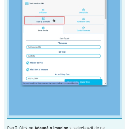
Pas 3. Click pe
Adaugă o imagine
și selectează de pe