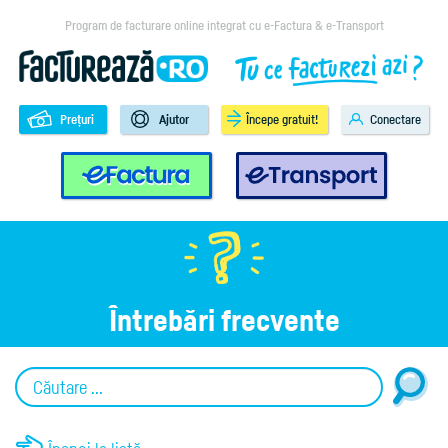
Program de facturare online integrat cu e-Factura & e-Transport
Prețuri
Ajutor
Începe gratuit!
Conectare
e-Factura
e-Transport
Întrebări frecvente