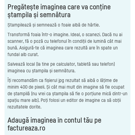
Pregătește imaginea care va conține
ștampila și semnătura
Ștampilează și semnează o foaie albă de hârtie.
Transformă foaia într-o imagine. Ideal, o scanezi. Dacă nu ai
scanner, fă o poză cu telefonul în condiții de lumină cât mai
bună. Asigură-te că imaginea care rezultă are în spate un
fundal alb curat.
Salvează local (la tine pe calculator, tabletă sau telefon)
imaginea cu ștampila și semnătura.
Îți recomandăm ca fișierul jpg rezultat să aibă o lățime de
minim 400 de pixeli. Și cât mai mult din imagine să fie ocupat
de ștampilă (nu vrei ca ștampila să fie o porțiune mică dintr-un
spațiu mare alb). Poți folosi un editor de imagine ca să obții
rezultatele dorite.
Adaugă imaginea în contul tău pe
factureaza.ro