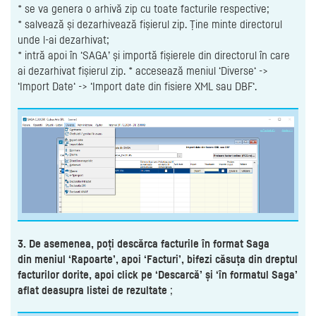
* se va genera o arhivă zip cu toate facturile respective;
* salvează și dezarhivează fișierul zip. Ține minte directorul
unde l-ai dezarhivat;
* intră apoi în ‘SAGA’ și importă fișierele din directorul în care
ai dezarhivat fișierul zip. * accesează meniul ‘Diverse‘ ->
‘Import Date‘ -> ‘Import date din fisiere XML sau DBF‘.
3. De asemenea, poți descărca facturile în format Saga
din meniul ‘Rapoarte’, apoi ‘Facturi’, bifezi căsuța din dreptul
facturilor dorite, apoi click pe ‘Descarcă’ și ‘în formatul Saga’
aflat deasupra listei de rezultate
;