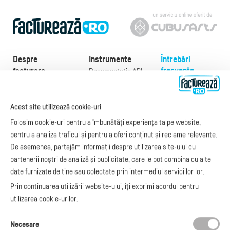
Despre
Instrumente
Întrebări
frecvente
facturare
Documentație API
Preţuri
e-Factura
Despre noi
abonamente
e-Factura Furnizori
Noutăți
Acest site utilizează cookie-uri
Exemple de facturi
e-Factura B2C
Apariții media
Model factură
Folosim cookie-uri pentru a îmbunătăți experiența ta pe website,
API e-Factura
Manual de
pentru a analiza traficul și pentru a oferi conținut și reclame relevante.
e-Transport
facturare
De asemenea, partajăm informații despre utilizarea site-ului cu
Integrare Stripe
Legislaţie facturi
partenerii noștri de analiză și publicitate, care le pot combina cu alte
Integrare
Facturare online
date furnizate de tine sau colectate prin intermediul serviciilor lor.
SmartFintech
blog.factureaza.ro
Integrare PrestaShop
Prin continuarea utilizării website-ului, îți exprimi acordul pentru
Integrare mobilPay
utilizarea cookie-urilor.
Ai nevoie de
Necesare
ajutor?