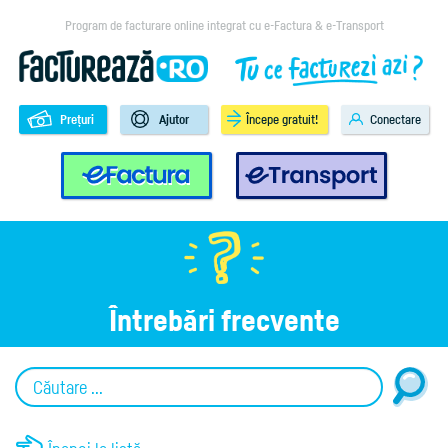
Program de facturare online integrat cu e-Factura & e-Transport
Prețuri
Ajutor
Începe gratuit!
Conectare
e-Factura
e-Transport
Întrebări frecvente