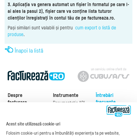
3. Aplicația va genera automat un fișier în formatul pe care l-
ai ales la pasul 2), fișier care va conține lista tuturor
clienților înregistrați în contul tău de pe factureaza.ro.
Pași similari sunt valabili și pentru
cum export o listă de
produse
.
Înapoi la listă
Despre
Instrumente
Întrebări
frecvente
facturare
Documentație API
Preţuri
e-Factura
Despre noi
abonamente
e-Factura Furnizori
Noutăți
Exemple de facturi
Acest site utilizează cookie-uri
e-Factura B2C
Apariții media
Model factură
Folosim cookie-uri pentru a îmbunătăți experiența ta pe website,
API e-Factura