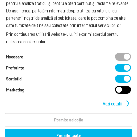
Manual de
pentru a analiza traficul și pentru a oferi conținut și reclame relevante.
e-Transport
facturare
De asemenea, partajăm informații despre utilizarea site-ului cu
Integrare Stripe
Legislaţie facturi
partenerii noștri de analiză și publicitate, care le pot combina cu alte
Integrare
Facturare online
date furnizate de tine sau colectate prin intermediul serviciilor lor.
SmartFintech
blog.factureaza.ro
Integrare PrestaShop
Prin continuarea utilizării website-ului, îți exprimi acordul pentru
Integrare mobilPay
utilizarea cookie-urilor.
Ai nevoie de
Necesare
ajutor?
L-V: 09:00 - 17:00
Preferinţe
0368 409 233
office@factureaza.ro
Statistici
Marketing
Date de contact
|
Termeni și Condiții
Politica de confidențialitate
|
Cookies
Vezi detalii
Permite selecția
Copyright © 2026
S.C. Cubus Arts SRL
Termeni de utilizare
Permite toate