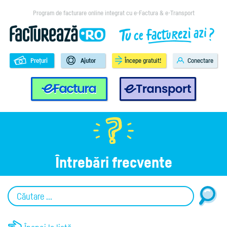
Program de facturare online integrat cu e-Factura & e-Transport
Prețuri
Ajutor
Începe gratuit!
Conectare
e-Factura
e-Transport
Întrebări frecvente