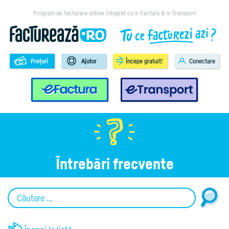
Program de facturare online integrat cu e-Factura & e-Transport
Prețuri
Ajutor
Începe gratuit!
Conectare
e-Factura
e-Transport
Întrebări frecvente