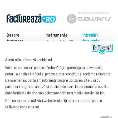
Despre
Instrumente
Întrebări
frecvente
facturare
Documentație API
Preţuri
e-Factura
Despre noi
abonamente
e-Factura Furnizori
Noutăți
Acest site utilizează cookie-uri
Exemple de facturi
e-Factura B2C
Apariții media
Model factură
Folosim cookie-uri pentru a îmbunătăți experiența ta pe website,
API e-Factura
Manual de
pentru a analiza traficul și pentru a oferi conținut și reclame relevante.
e-Transport
facturare
De asemenea, partajăm informații despre utilizarea site-ului cu
Integrare Stripe
Legislaţie facturi
partenerii noștri de analiză și publicitate, care le pot combina cu alte
Integrare
Facturare online
date furnizate de tine sau colectate prin intermediul serviciilor lor.
SmartFintech
blog.factureaza.ro
Integrare PrestaShop
Prin continuarea utilizării website-ului, îți exprimi acordul pentru
Integrare mobilPay
utilizarea cookie-urilor.
Ai nevoie de