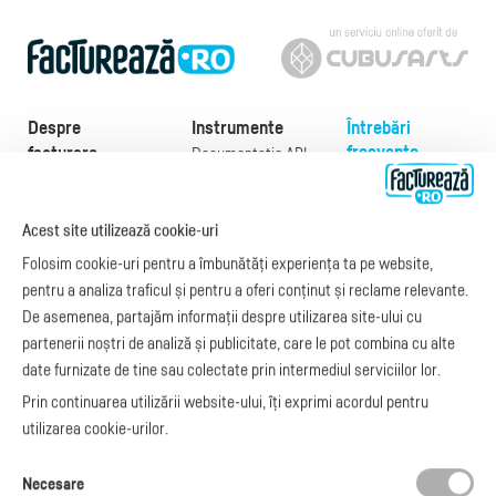
Despre
Instrumente
Întrebări
frecvente
facturare
Documentație API
Preţuri
e-Factura
Despre noi
abonamente
e-Factura Furnizori
Noutăți
Acest site utilizează cookie-uri
Exemple de facturi
e-Factura B2C
Apariții media
Model factură
Folosim cookie-uri pentru a îmbunătăți experiența ta pe website,
API e-Factura
Manual de
pentru a analiza traficul și pentru a oferi conținut și reclame relevante.
e-Transport
facturare
De asemenea, partajăm informații despre utilizarea site-ului cu
Integrare Stripe
Legislaţie facturi
partenerii noștri de analiză și publicitate, care le pot combina cu alte
Integrare
Facturare online
date furnizate de tine sau colectate prin intermediul serviciilor lor.
SmartFintech
blog.factureaza.ro
Integrare PrestaShop
Prin continuarea utilizării website-ului, îți exprimi acordul pentru
Integrare mobilPay
utilizarea cookie-urilor.
Ai nevoie de
Necesare
ajutor?