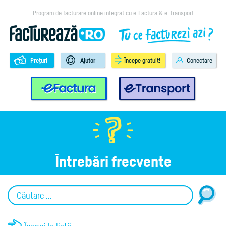
Program de facturare online integrat cu e-Factura & e-Transport
Prețuri
Ajutor
Începe gratuit!
Conectare
e-Factura
e-Transport
Întrebări frecvente