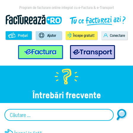
Program de facturare online integrat cu e-Factura & e-Transport
Prețuri
Ajutor
Începe gratuit!
Conectare
e-Factura
e-Transport
Întrebări frecvente