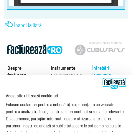
Înapoi la listă
Despre
Instrumente
Întrebări
frecvente
facturare
Documentație API
Preţuri
e-Factura
Despre noi
abonamente
e-Factura Furnizori
Noutăți
Exemple de facturi
Acest site utilizează cookie-uri
e-Factura B2C
Apariții media
Model factură
Folosim cookie-uri pentru a îmbunătăți experiența ta pe website,
API e-Factura
Manual de
pentru a analiza traficul și pentru a oferi conținut și reclame relevante.
e-Transport
facturare
De asemenea, partajăm informații despre utilizarea site-ului cu
Integrare Stripe
Legislaţie facturi
partenerii noștri de analiză și publicitate, care le pot combina cu alte
Integrare
Facturare online