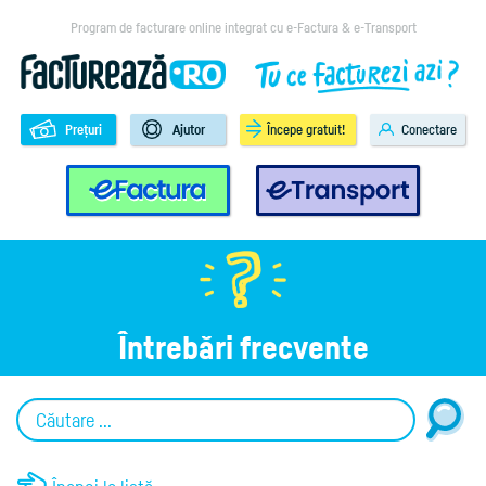
Program de facturare online integrat cu e-Factura & e-Transport
Prețuri
Ajutor
Începe gratuit!
Conectare
e-Factura
e-Transport
Întrebări frecvente