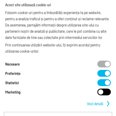
Noutăți
Acest site utilizează cookie-uri
Exemple de facturi
e-Factura B2C
Apariții media
Model factură
Folosim cookie-uri pentru a îmbunătăți experiența ta pe website,
API e-Factura
Manual de
pentru a analiza traficul și pentru a oferi conținut și reclame relevante.
e-Transport
facturare
De asemenea, partajăm informații despre utilizarea site-ului cu
Integrare Stripe
Legislaţie facturi
partenerii noștri de analiză și publicitate, care le pot combina cu alte
Integrare
Facturare online
date furnizate de tine sau colectate prin intermediul serviciilor lor.
SmartFintech
blog.factureaza.ro
Integrare PrestaShop
Prin continuarea utilizării website-ului, îți exprimi acordul pentru
Integrare mobilPay
utilizarea cookie-urilor.
Ai nevoie de
Necesare
ajutor?
L-V: 09:00 - 17:00
Preferinţe
0368 409 233
office@factureaza.ro
Statistici
Marketing
Date de contact
|
Termeni și Condiții
Politica de confidențialitate
|
Cookies
Vezi detalii