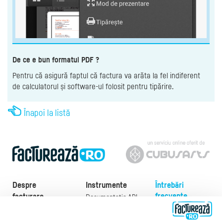
De ce e bun formatul PDF ?
Pentru că asigură faptul că factura va arăta la fel indiferent
de calculatorul și software-ul folosit pentru tipărire.
Înapoi la listă
Despre
Instrumente
Întrebări
frecvente
facturare
Documentație API
Preţuri
e-Factura
Despre noi
abonamente
e-Factura Furnizori