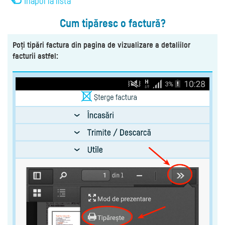
Înapoi la listă
Cum tipăresc o factură?
Poți tipări factura din pagina de vizualizare a detaliilor
facturii astfel: