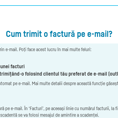
Cum trimit o factură pe e-mail?
rin e-mail. Poți face acest lucru în mai multe feluri:
 unei facturi
rimițând-o folosind clientul tău preferat de e-mail (out
utomat pe e-mail. Mai multe detalii despre această funcție găseșt
ură pe e-mail. În ‘Facturi’, pe aceeași linie cu numărul facturii, la 
 scadentă se va folosi mesajul de amintire a scadenței.