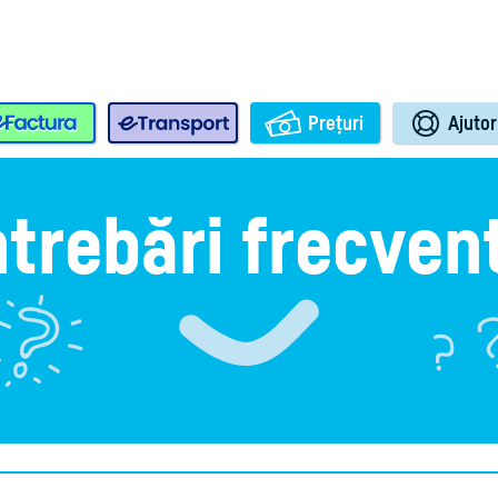
e-Factura
e-Transport
Prețuri
Ajutor
ntrebări frecven