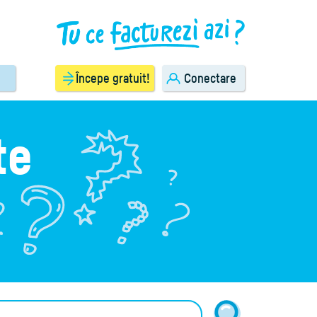
Începe gratuit!
Conectare
te