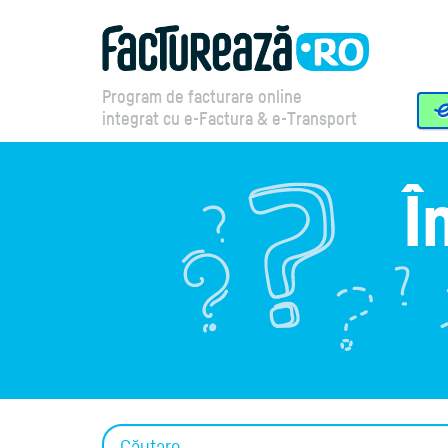
Program de facturare online
integrat cu e-Factura & e-Transport
Î