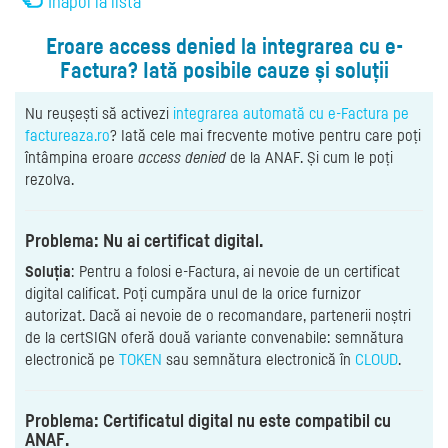
Înapoi la listă
Eroare access denied la integrarea cu e-
Factura? Iată posibile cauze și soluții
Nu reușești să activezi
integrarea automată cu e-Factura pe
factureaza.ro
? Iată cele mai frecvente motive pentru care poți
întâmpina eroare
access denied
de la ANAF. Și cum le poți
rezolva.
Problema: Nu ai certificat digital.
Soluția
: Pentru a folosi e-Factura, ai nevoie de un certificat
digital calificat. Poți cumpăra unul de la orice furnizor
autorizat. Dacă ai nevoie de o recomandare, partenerii noștri
de la certSIGN oferă două variante convenabile: semnătura
electronică pe
TOKEN
sau semnătura electronică în
CLOUD
.
Problema: Certificatul digital nu este compatibil cu
ANAF.