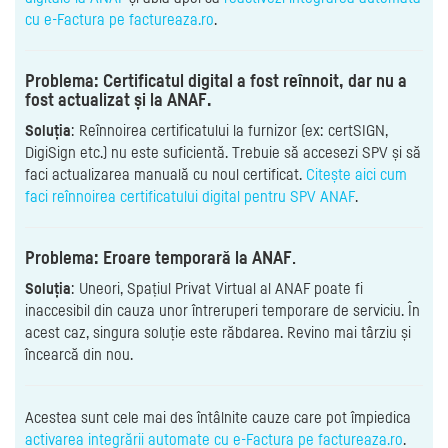
cu e-Factura pe factureaza.ro
.
Problema: Certificatul digital a fost reînnoit, dar nu a
fost actualizat și la ANAF.
Soluția
: Reînnoirea certificatului la furnizor (ex: certSIGN,
DigiSign etc.) nu este suficientă. Trebuie să accesezi SPV și să
faci actualizarea manuală cu noul certificat.
Citește aici cum
faci reînnoirea certificatului digital pentru SPV ANAF
.
Problema: Eroare temporară la ANAF
.
Soluția
: Uneori, Spațiul Privat Virtual al ANAF poate fi
inaccesibil din cauza unor întreruperi temporare de serviciu. În
acest caz, singura soluție este răbdarea. Revino mai târziu și
încearcă din nou.
Acestea sunt cele mai des întâlnite cauze care pot împiedica
activarea integrării automate cu e-Factura pe factureaza.ro
.