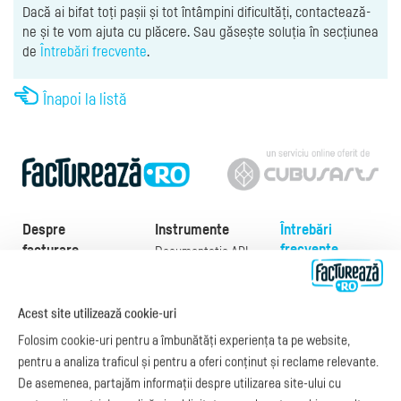
Dacă ai bifat toți pașii și tot întâmpini dificultăți, contactează-
ne și te vom ajuta cu plăcere. Sau găsește soluția în secțiunea
de
Întrebări frecvente
.
Înapoi la listă
Despre
Instrumente
Întrebări
frecvente
facturare
Documentație API
Preţuri
e-Factura
Despre noi
abonamente
e-Factura Furnizori
Noutăți
Exemple de facturi
Acest site utilizează cookie-uri
e-Factura B2C
Apariții media
Model factură
Folosim cookie-uri pentru a îmbunătăți experiența ta pe website,
API e-Factura
Manual de
pentru a analiza traficul și pentru a oferi conținut și reclame relevante.
e-Transport
facturare
De asemenea, partajăm informații despre utilizarea site-ului cu
Integrare Stripe
Legislaţie facturi