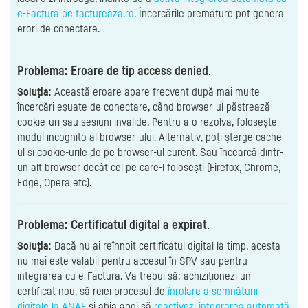
e-Factura pe factureaza.ro
. Încercările premature pot genera
erori de conectare.
Problema: Eroare de tip access denied
.
Soluția
: Această eroare apare frecvent după mai multe
încercări eșuate de conectare, când browser-ul păstrează
cookie-uri sau sesiuni invalide. Pentru a o rezolva, folosește
modul incognito al browser-ului. Alternativ, poți șterge cache-
ul și cookie-urile de pe browser-ul curent. Sau încearcă dintr-
un alt browser decât cel pe care-l folosești (Firefox, Chrome,
Edge, Opera etc).
Problema: Certificatul digital a expirat
.
Soluția
: Dacă nu ai reînnoit certificatul digital la timp, acesta
nu mai este valabil pentru accesul în SPV sau pentru
integrarea cu e-Factura. Va trebui să: achiziționezi un
certificat nou, să reiei procesul de
înrolare a semnăturii
digitale la ANAF
și abia apoi să
reactivezi integrarea automată