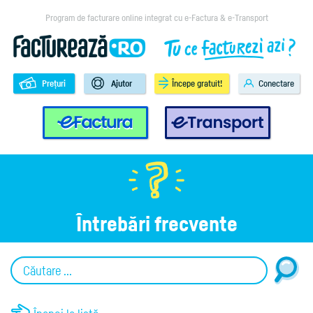
Program de facturare online integrat cu e-Factura & e-Transport
Prețuri
Ajutor
Începe gratuit!
Conectare
e-Factura
e-Transport
Întrebări frecvente