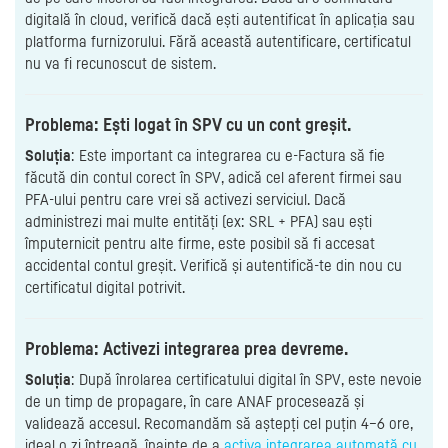
digitală în cloud, verifică dacă ești autentificat în aplicația sau
platforma furnizorului. Fără această autentificare, certificatul
nu va fi recunoscut de sistem.
Problema: Ești logat în SPV cu un cont greșit.
Soluția
: Este important ca integrarea cu e-Factura să fie
făcută din contul corect în SPV, adică cel aferent firmei sau
PFA-ului pentru care vrei să activezi serviciul. Dacă
administrezi mai multe entități (ex: SRL + PFA) sau ești
împuternicit pentru alte firme, este posibil să fi accesat
accidental contul greșit. Verifică și autentifică-te din nou cu
certificatul digital potrivit.
Problema: Activezi integrarea prea devreme.
Soluția
: După înrolarea certificatului digital în SPV, este nevoie
de un timp de propagare, în care ANAF procesează și
validează accesul. Recomandăm să aștepți cel puțin 4–6 ore,
ideal o zi întreagă, înainte de a
activa integrarea automată cu