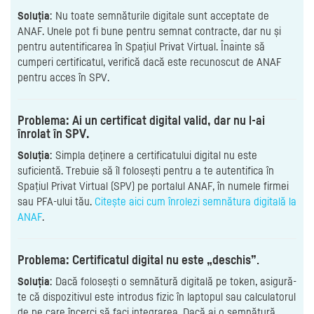
Soluția
: Nu toate semnăturile digitale sunt acceptate de
ANAF. Unele pot fi bune pentru semnat contracte, dar nu și
pentru autentificarea în Spațiul Privat Virtual. Înainte să
cumperi certificatul, verifică dacă este recunoscut de ANAF
pentru acces în SPV.
Problema: Ai un certificat digital valid, dar nu l-ai
înrolat în SPV.
Soluția
: Simpla deținere a certificatului digital nu este
suficientă. Trebuie să îl folosești pentru a te autentifica în
Spațiul Privat Virtual (SPV) pe portalul ANAF, în numele firmei
sau PFA-ului tău.
Citește aici cum înrolezi semnătura digitală la
ANAF
.
Problema: Certificatul digital nu este „deschis”
.
Soluția
: Dacă folosești o semnătură digitală pe token, asigură-
te că dispozitivul este introdus fizic în laptopul sau calculatorul
de pe care încerci să faci integrarea. Dacă ai o semnătură