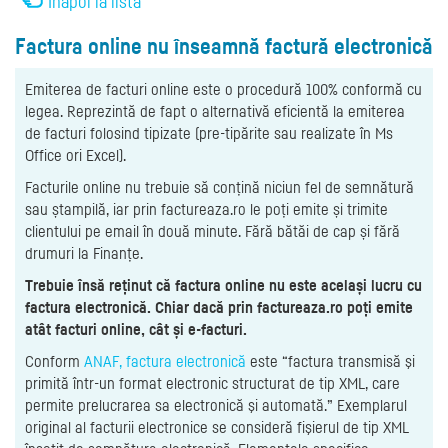
Înapoi la listă
Factura online nu înseamnă factură electronică
Emiterea de facturi online este o procedură 100% conformă cu
legea. Reprezintă de fapt o alternativă eficientă la emiterea
de facturi folosind tipizate (pre-tipărite sau realizate în Ms
Office ori Excel).
Facturile online nu trebuie să conțină niciun fel de semnătură
sau ștampilă, iar prin factureaza.ro le poți emite și trimite
clientului pe email în două minute. Fără bătăi de cap și fără
drumuri la Finanțe.
Trebuie însă reținut că factura online nu este același lucru cu
factura electronică. Chiar dacă prin factureaza.ro poți emite
atât facturi online, cât și e-facturi.
Conform
ANAF, factura electronică
este “factura transmisă şi
primită într-un format electronic structurat de tip XML, care
permite prelucrarea sa electronică şi automată.” Exemplarul
original al facturii electronice se consideră fişierul de tip XML