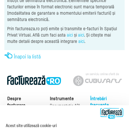
însoţit de semnătura electronică. Elementele specifice
facturilor emise în format electronic sunt marca temporală
(modalitatea de garantare a momentului emiterii facturii) şi
semnătura electronică.
Prin factureaza.ro poți emite și transmite e-facturi în Spațiul
Privat Virtual. Află cum faci asta
aici
și
aici
. Și citește mai
multe detalii despre această integrare
aici
.
Înapoi la listă
Despre
Instrumente
Întrebări
frecvente
facturare
Documentație API
Preţuri
e-Factura
Despre noi
abonamente
e-Factura Furnizori
Noutăți
Exemple de facturi
Acest site utilizează cookie-uri
e-Factura B2C