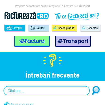
Program de facturare online integrat cu e-Factura & e-Transport
Prețuri
Ajutor
Începe gratuit!
Conectare
e-Factura
e-Transport
Întrebări frecvente