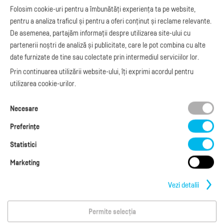
Apariții media
Model factură
Folosim cookie-uri pentru a îmbunătăți experiența ta pe website,
API e-Factura
Manual de
pentru a analiza traficul și pentru a oferi conținut și reclame relevante.
e-Transport
facturare
De asemenea, partajăm informații despre utilizarea site-ului cu
Integrare Stripe
Legislaţie facturi
partenerii noștri de analiză și publicitate, care le pot combina cu alte
Integrare
Facturare online
date furnizate de tine sau colectate prin intermediul serviciilor lor.
SmartFintech
blog.factureaza.ro
Integrare PrestaShop
Prin continuarea utilizării website-ului, îți exprimi acordul pentru
Integrare mobilPay
utilizarea cookie-urilor.
Ai nevoie de
Necesare
ajutor?
L-V: 09:00 - 17:00
Preferinţe
0368 409 233
office@factureaza.ro
Statistici
Marketing
Date de contact
|
Termeni și Condiții
Politica de confidențialitate
|
Cookies
Vezi detalii
Permite selecția