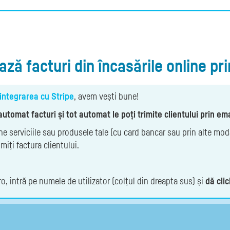
ză facturi din încasările online pri
integrarea cu Stripe
, avem vești bune!
utomat facturi și tot automat le poți trimite clientului prin ema
ine serviciile sau produsele tale (cu card bancar sau prin alte moda
imiți factura clientului.
o, intră pe numele de utilizator (colțul din dreapta sus) și
dă clic