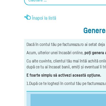
Înapoi la listă
Generea
Dacă în contul tău pe factureaza.ro ai setat deja
Acum, ulterior unei încasări online,
poți genera a
Cu alte cuvinte, clientul tău mai întâi achită onl
după ce tu ai încasat banii, emiți și eventual îi tr
E foarte simplu să activezi această opțiune.
1.După ce te loghezi în contul tău pe factureaza.r