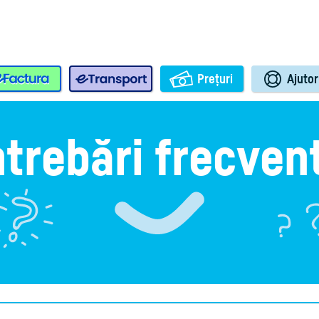
e-Factura
e-Transport
Prețuri
Ajutor
ntrebări frecven