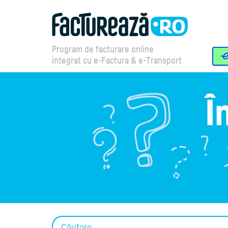
Program de facturare online
integrat cu e-Factura & e-Transport
Î