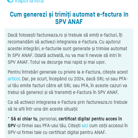
Înapoi la listă
Cum generezi și trimiți automat e-factura în
SPV ANAF
Dacă folosești factureaza.ro și trebuie să emiți e-facturi, îți
recomandăm să activezi integrarea e-Factura. Cu ajutorul
acestei integrări, e-facturile sunt generate și trimise automat
în SPV ANAF. Odată activată, nu va mai fi nevoie să intri în
SPV ANAF. Totul va decurge mai rapid și mai ușor.
Pentru întrebări generale cu privire la e-Factura, citește acest
articol
. Dar, pe scurt, începând cu 2024, dacă SRL-ul sau PFA-
ul tău emite facturi către alt SRL sau PFA, în aceste cazuri va
trebui să generezi și să transmiți e-Factura în SPV ANAF.
Ca să activezi integrarea e-Factura prin factureaza.ro trebuie
să te afli într-una din aceste situații:
*
Să ai chiar tu
, personal,
certificat digital pentru acces în
SPV
-ul firmei sau PFA-ului tău. Citești
aici
cum obții accesul în
SPV-ul firmei tale cu certificat digital pentru ANAF.