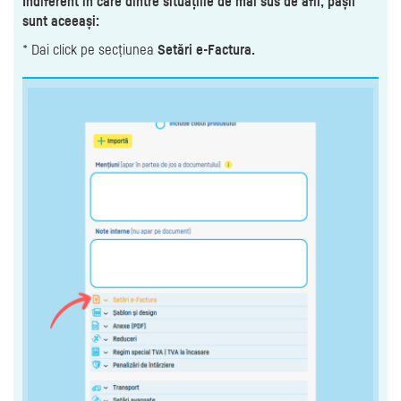
Indiferent în care dintre situațiile de mai sus de afli, pașii
sunt aceeași:
* Dai click pe secțiunea
Setări e-Factura.