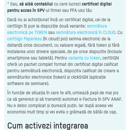
* Sau,
să aibă contabilul
cu care lucrezi
certificat digital
pentru acces în SPV
-ul firmei sau PFA-ului tău
Dacă nu ai achiziționat încă un certificat digital, cei de la
certSign îți pun la dispoziție două variante:
semnătura
electronică pe TOKEN
sau
semnătura electronică în CLOUD
. Cu
certSign Paperless
(în cloud) poţi semna electronic de la
distanţă orice document, cu valoare legală, fără token şi fără
instalarea unor drivere speciale, de pe orice dispozitiv (inclusiv
smartphone sau tabletă). Pentru
varianta cu token
, certSIGN
oferă un pachet complet format din certificat digital calificat
pentru semnătură electronică, dispozitiv calificat de creare a
semnăturilor electronice (token) şi clickSIGN (aplicație
software de semnare).
În funcție de situația în care te afli, urmează pașii de mai jos
ca să generezi și să transmiți automat e-Factura în SPV ANAF.
Nu e deloc complicat și durează puțin. Iar după aceea vei
economisi mult timp și vei evita o grămadă de bătăi de cap.
Cum activezi integrarea