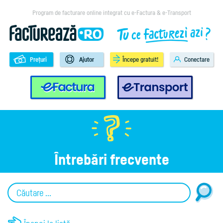
Program de facturare online integrat cu e-Factura & e-Transport
Prețuri
Ajutor
Începe gratuit!
Conectare
e-Factura
e-Transport
Întrebări frecvente