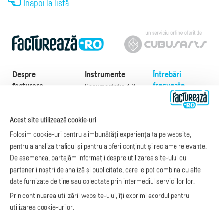
Înapoi la listă
Despre
Instrumente
Întrebări
frecvente
facturare
Documentație API
Preţuri
e-Factura
Despre noi
abonamente
e-Factura Furnizori
Noutăți
Acest site utilizează cookie-uri
Exemple de facturi
e-Factura B2C
Apariții media
Model factură
Folosim cookie-uri pentru a îmbunătăți experiența ta pe website,
API e-Factura
Manual de
pentru a analiza traficul și pentru a oferi conținut și reclame relevante.
e-Transport
facturare
De asemenea, partajăm informații despre utilizarea site-ului cu
Integrare Stripe
Legislaţie facturi
partenerii noștri de analiză și publicitate, care le pot combina cu alte
Integrare
Facturare online
date furnizate de tine sau colectate prin intermediul serviciilor lor.
SmartFintech
blog.factureaza.ro
Integrare PrestaShop
Prin continuarea utilizării website-ului, îți exprimi acordul pentru
Integrare mobilPay
utilizarea cookie-urilor.