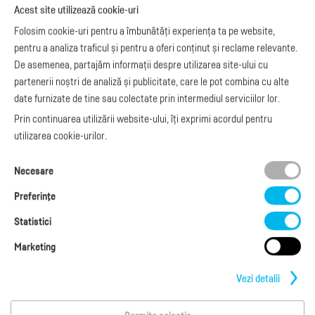
Exemple de facturi
Acest site utilizează cookie-uri
e-Factura B2C
Apariții media
Model factură
Folosim cookie-uri pentru a îmbunătăți experiența ta pe website,
API e-Factura
Manual de
pentru a analiza traficul și pentru a oferi conținut și reclame relevante.
e-Transport
facturare
De asemenea, partajăm informații despre utilizarea site-ului cu
Integrare Stripe
Legislaţie facturi
partenerii noștri de analiză și publicitate, care le pot combina cu alte
Integrare
Facturare online
date furnizate de tine sau colectate prin intermediul serviciilor lor.
SmartFintech
blog.factureaza.ro
Integrare PrestaShop
Prin continuarea utilizării website-ului, îți exprimi acordul pentru
Integrare mobilPay
utilizarea cookie-urilor.
Ai nevoie de
Necesare
ajutor?
L-V: 09:00 - 17:00
Preferinţe
0368 409 233
office@factureaza.ro
Statistici
Marketing
Date de contact
|
Termeni și Condiții
Politica de confidențialitate
|
Cookies
Vezi detalii