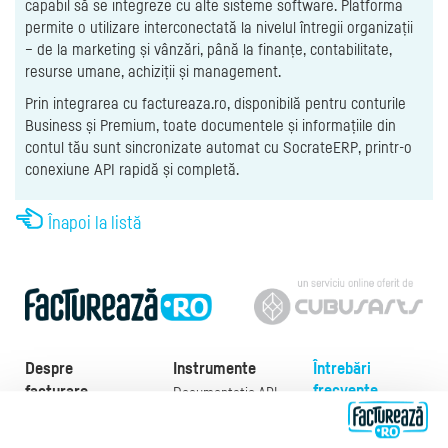
capabil să se integreze cu alte sisteme software. Platforma
permite o utilizare interconectată la nivelul întregii organizații
– de la marketing și vânzări, până la finanțe, contabilitate,
resurse umane, achiziții și management.
Prin integrarea cu factureaza.ro, disponibilă pentru conturile
Business și Premium, toate documentele și informațiile din
contul tău sunt sincronizate automat cu SocrateERP, printr-o
conexiune API rapidă și completă.
Înapoi la listă
Despre
Instrumente
Întrebări
frecvente
facturare
Documentație API
Preţuri
e-Factura
Despre noi
abonamente
e-Factura Furnizori
Noutăți