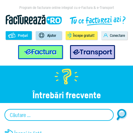
Program de facturare online integrat cu e-Factura & e-Transport
Prețuri
Ajutor
Începe gratuit!
Conectare
e-Factura
e-Transport
Întrebări frecvente