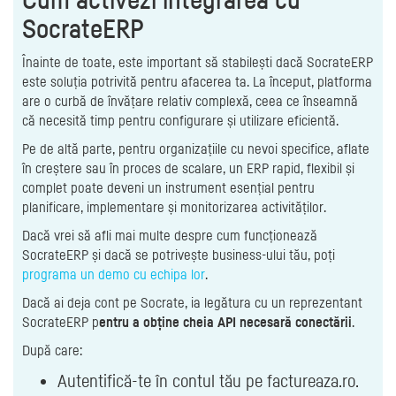
SocrateERP
Înainte de toate, este important să stabilești dacă SocrateERP
este soluția potrivită pentru afacerea ta. La început, platforma
are o curbă de învățare relativ complexă, ceea ce înseamnă
că necesită timp pentru configurare și utilizare eficientă.
Pe de altă parte, pentru organizațiile cu nevoi specifice, aflate
în creștere sau în proces de scalare, un ERP rapid, flexibil și
complet poate deveni un instrument esențial pentru
planificare, implementare și monitorizarea activităților.
Dacă vrei să afli mai multe despre cum funcționează
SocrateERP și dacă se potrivește business-ului tău, poți
programa un demo cu echipa lor
.
Dacă ai deja cont pe Socrate, ia legătura cu un reprezentant
SocrateERP p
entru a obține cheia API necesară conectării
.
După care:
Autentifică-te în contul tău pe factureaza.ro.