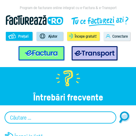
Program de facturare online integrat cu e-Factura & e-Transport
Prețuri
Ajutor
Începe gratuit!
Conectare
e-Factura
e-Transport
Întrebări frecvente