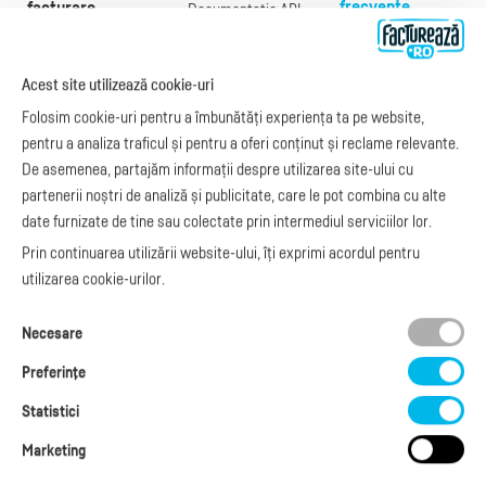
frecvente
facturare
Documentație API
Preţuri
e-Factura
Despre noi
abonamente
e-Factura Furnizori
Noutăți
Acest site utilizează cookie-uri
Exemple de facturi
e-Factura B2C
Apariții media
Model factură
Folosim cookie-uri pentru a îmbunătăți experiența ta pe website,
API e-Factura
Manual de
pentru a analiza traficul și pentru a oferi conținut și reclame relevante.
e-Transport
facturare
De asemenea, partajăm informații despre utilizarea site-ului cu
Integrare Stripe
Legislaţie facturi
partenerii noștri de analiză și publicitate, care le pot combina cu alte
Integrare
Facturare online
date furnizate de tine sau colectate prin intermediul serviciilor lor.
SmartFintech
blog.factureaza.ro
Integrare PrestaShop
Prin continuarea utilizării website-ului, îți exprimi acordul pentru
Integrare mobilPay
utilizarea cookie-urilor.
Ai nevoie de
Necesare
ajutor?
L-V: 09:00 - 17:00
Preferinţe
0368 409 233
office@factureaza.ro
Statistici
Marketing
Date de contact
|
Termeni și Condiții
Politica de confidențialitate
|
Cookies