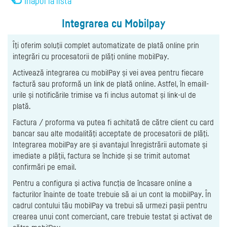
Înapoi la listă
Integrarea cu Mobilpay
Îţi oferim soluţii complet automatizate de plată online prin
integrări cu procesatorii de plăţi online mobilPay.
Activează integrarea cu mobilPay și vei avea pentru fiecare
factură sau proformă un link de plată online. Astfel, în emaill-
urile și notificările trimise va fi inclus automat și link-ul de
plată.
Factura / proforma va putea fi achitată de către client cu card
bancar sau alte modalităţi acceptate de procesatorii de plăţi.
Integrarea mobilPay are și avantajul înregistrării automate și
imediate a plății, factura se închide și se trimit automat
confirmări pe email.
Pentru a configura şi activa funcţia de încasare online a
facturilor înainte de toate trebuie să ai un cont la mobilPay. În
cadrul contului tău mobilPay va trebui să urmezi paşii pentru
crearea unui cont comerciant, care trebuie testat şi activat de