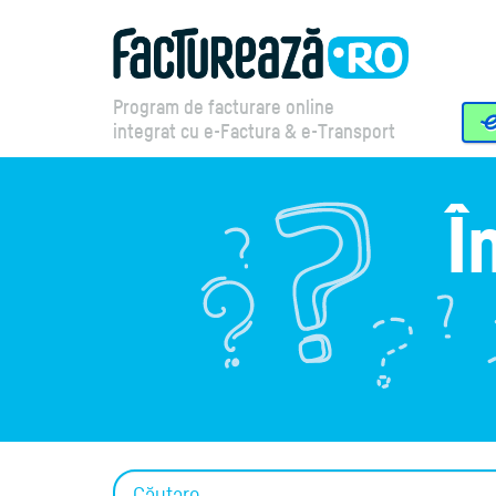
Program de facturare online
integrat cu e-Factura & e-Transport
Î