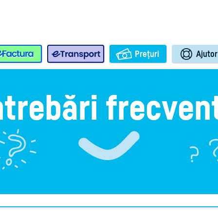
e-Factura
e-Transport
Prețuri
Ajutor
ntrebări frecven