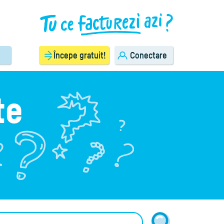
Începe gratuit!
Conectare
te