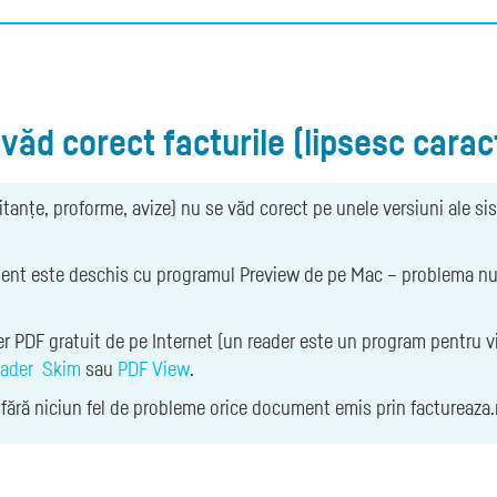
 văd corect facturile (lipsesc cara
hitanțe, proforme, avize) nu se văd corect pe unele versiuni ale s
nt este deschis cu programul Preview de pe Mac – problema nu ap
er PDF gratuit de pe Internet (un reader este un program pentru 
ader
Skim
sau
PDF View
.
a fără niciun fel de probleme orice document emis prin factureaza.