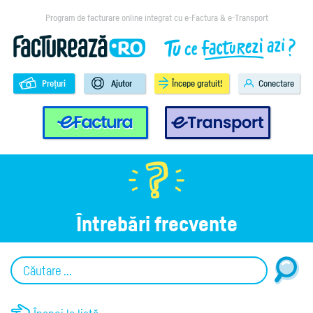
Program de facturare online integrat cu e-Factura & e-Transport
Prețuri
Ajutor
Începe gratuit!
Conectare
e-Factura
e-Transport
Întrebări frecvente