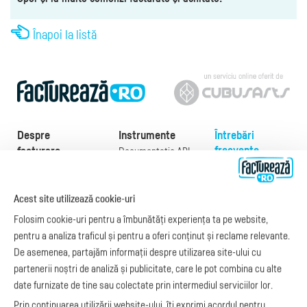
Înapoi la listă
Despre
Instrumente
Întrebări
frecvente
facturare
Documentație API
Preţuri
e-Factura
Despre noi
abonamente
e-Factura Furnizori
Noutăți
Acest site utilizează cookie-uri
Exemple de facturi
e-Factura B2C
Apariții media
Model factură
Folosim cookie-uri pentru a îmbunătăți experiența ta pe website,
API e-Factura
Manual de
pentru a analiza traficul și pentru a oferi conținut și reclame relevante.
e-Transport
facturare
De asemenea, partajăm informații despre utilizarea site-ului cu
Integrare Stripe
Legislaţie facturi
partenerii noștri de analiză și publicitate, care le pot combina cu alte
Integrare
Facturare online
date furnizate de tine sau colectate prin intermediul serviciilor lor.
SmartFintech
blog.factureaza.ro
Integrare PrestaShop
Prin continuarea utilizării website-ului, îți exprimi acordul pentru