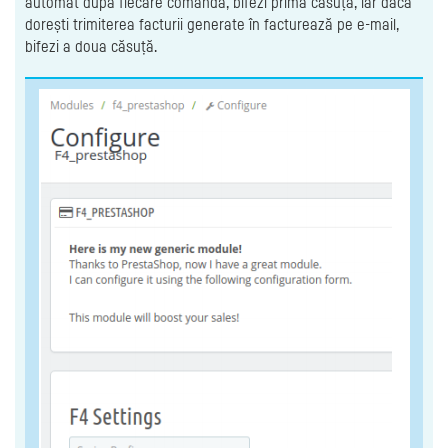
automat după fiecare comandă, bifezi prima căsuță, iar dacă
dorești trimiterea facturii generate în facturează pe e-mail,
bifezi a doua căsuță.