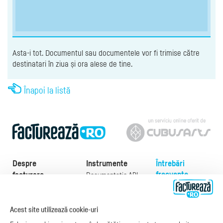
Asta-i tot. Documentul sau documentele vor fi trimise către
destinatari în ziua și ora alese de tine.
Înapoi la listă
Despre
Instrumente
Întrebări
frecvente
facturare
Documentație API
Preţuri
e-Factura
Despre noi
abonamente
e-Factura Furnizori
Noutăți
Acest site utilizează cookie-uri
Exemple de facturi
e-Factura B2C
Apariții media
Model factură