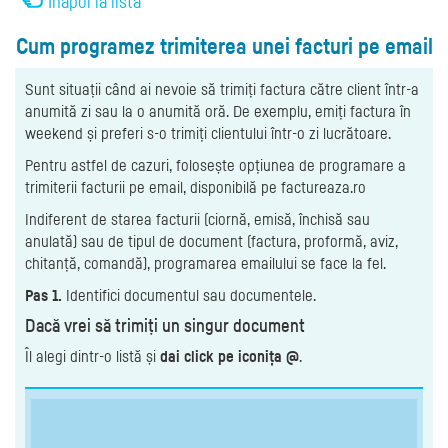
Înapoi la listă
Cum programez trimiterea unei facturi pe email
Sunt situații când ai nevoie să trimiți factura către client într-a
anumită zi sau la o anumită oră. De exemplu, emiți factura în
weekend și preferi s-o trimiți clientului într-o zi lucrătoare.
Pentru astfel de cazuri, folosește opțiunea de programare a
trimiterii facturii pe email, disponibilă pe factureaza.ro
Indiferent de starea facturii (ciornă, emisă, închisă sau
anulată) sau de tipul de document (factura, proformă, aviz,
chitanță, comandă), programarea emailului se face la fel.
Pas 1.
Identifici documentul sau documentele.
Dacă vrei să trimiți un singur document
Îl alegi dintr-o listă și
dai click pe iconița @
.