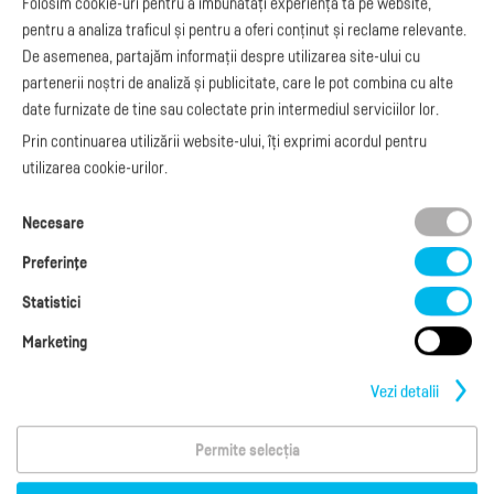
Folosim cookie-uri pentru a îmbunătăți experiența ta pe website,
API e-Factura
Manual de
pentru a analiza traficul și pentru a oferi conținut și reclame relevante.
e-Transport
facturare
De asemenea, partajăm informații despre utilizarea site-ului cu
Integrare Stripe
Legislaţie facturi
partenerii noștri de analiză și publicitate, care le pot combina cu alte
Integrare
Facturare online
date furnizate de tine sau colectate prin intermediul serviciilor lor.
SmartFintech
blog.factureaza.ro
Integrare PrestaShop
Prin continuarea utilizării website-ului, îți exprimi acordul pentru
Integrare mobilPay
utilizarea cookie-urilor.
Ai nevoie de
Necesare
ajutor?
L-V: 09:00 - 17:00
Preferinţe
0368 409 233
office@factureaza.ro
Statistici
Marketing
Date de contact
|
Termeni și Condiții
Politica de confidențialitate
|
Cookies
Vezi detalii
Permite selecția
Copyright © 2026
S.C. Cubus Arts SRL
Termeni de utilizare