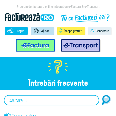
Program de facturare online integrat cu e-Factura & e-Transport
Prețuri
Ajutor
Începe gratuit!
Conectare
e-Factura
e-Transport
Întrebări frecvente