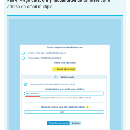
Pas 4.
Alege
data, ora și modalitatea de trimitere
către
adrese de email multiple.