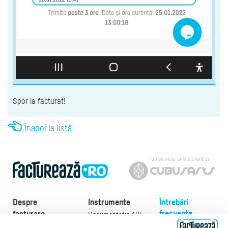
Spor la facturat!
Înapoi la listă
Despre
Instrumente
Întrebări
frecvente
facturare
Documentație API
Preţuri
e-Factura
Despre noi