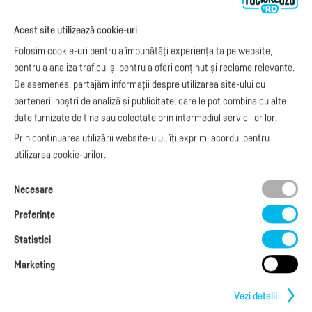
abonamente
e-Factura Furnizori
Noutăți
Exemple de facturi
Acest site utilizează cookie-uri
e-Factura B2C
Apariții media
Model factură
Folosim cookie-uri pentru a îmbunătăți experiența ta pe website,
API e-Factura
Manual de
pentru a analiza traficul și pentru a oferi conținut și reclame relevante.
e-Transport
facturare
De asemenea, partajăm informații despre utilizarea site-ului cu
Integrare Stripe
Legislaţie facturi
partenerii noștri de analiză și publicitate, care le pot combina cu alte
Integrare
Facturare online
date furnizate de tine sau colectate prin intermediul serviciilor lor.
SmartFintech
blog.factureaza.ro
Integrare PrestaShop
Prin continuarea utilizării website-ului, îți exprimi acordul pentru
Integrare mobilPay
utilizarea cookie-urilor.
Ai nevoie de
Necesare
ajutor?
L-V: 09:00 - 17:00
Preferinţe
0368 409 233
office@factureaza.ro
Statistici
Marketing
Date de contact
|
Termeni și Condiții
Politica de confidențialitate
|
Cookies
Vezi detalii