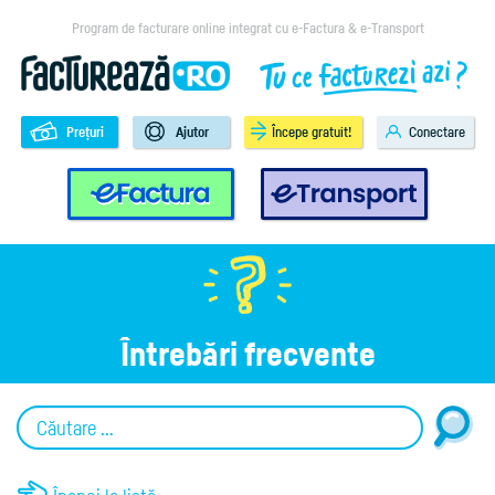
Program de facturare online integrat cu e-Factura & e-Transport
Prețuri
Ajutor
Începe gratuit!
Conectare
e-Factura
e-Transport
Întrebări frecvente