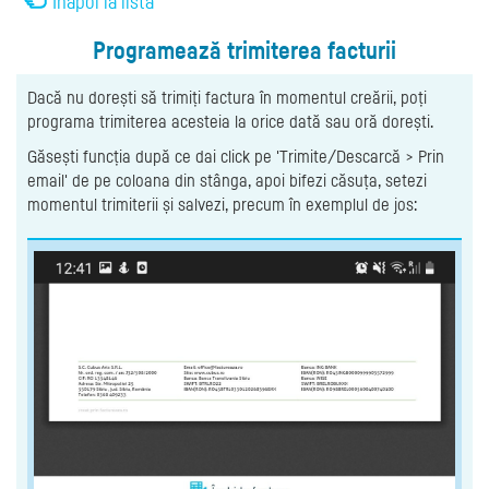
Înapoi la listă
Programează trimiterea facturii
Dacă nu dorești să trimiți factura în momentul creării, poți
programa trimiterea acesteia la orice dată sau oră dorești.
Găsești funcția după ce dai click pe 'Trimite/Descarcă > Prin
email' de pe coloana din stânga, apoi bifezi căsuța, setezi
momentul trimiterii și salvezi, precum în exemplul de jos: