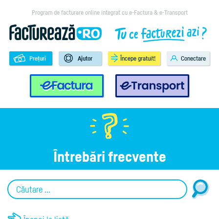
Program de facturare online integrat cu e-Factura & e-Transport
Prețuri
Ajutor
Începe gratuit!
Conectare
e-Factura
e-Transport
Întrebări frecvente