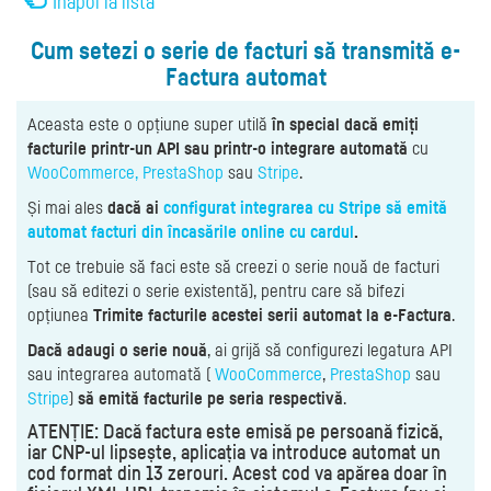
Înapoi la listă
Cum setezi o serie de facturi să transmită e-
Factura automat
Aceasta este o opțiune super utilă
în special dacă emiți
facturile printr-un API sau printr-o integrare automată
cu
WooCommerce,
PrestaShop
sau
Stripe
.
Și mai ales
dacă ai
configurat integrarea cu Stripe să emită
automat facturi din încasările online cu cardul
.
Tot ce trebuie să faci este să creezi o serie nouă de facturi
(sau să editezi o serie existentă), pentru care să bifezi
opțiunea
Trimite facturile acestei serii automat la e-Factura
.
Dacă adaugi o serie nouă
, ai grijă să configurezi legatura API
sau integrarea automată (
WooCommerce
,
PrestaShop
sau
Stripe
)
să emită facturile pe seria respectivă
.
ATENȚIE: Dacă factura este emisă pe persoană fizică,
iar CNP-ul lipsește, aplicația va introduce automat un
cod format din 13 zerouri. Acest cod va apărea doar în