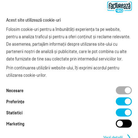
Preţuri
e-Factura
Despre noi
abonamente
e-Factura Furnizori
Noutăți
Acest site utilizează cookie-uri
Exemple de facturi
e-Factura B2C
Apariții media
Model factură
Folosim cookie-uri pentru a îmbunătăți experiența ta pe website,
API e-Factura
Manual de
pentru a analiza traficul și pentru a oferi conținut și reclame relevante.
e-Transport
facturare
De asemenea, partajăm informații despre utilizarea site-ului cu
Integrare Stripe
Legislaţie facturi
partenerii noștri de analiză și publicitate, care le pot combina cu alte
Integrare
Facturare online
date furnizate de tine sau colectate prin intermediul serviciilor lor.
SmartFintech
blog.factureaza.ro
Integrare PrestaShop
Prin continuarea utilizării website-ului, îți exprimi acordul pentru
Integrare mobilPay
utilizarea cookie-urilor.
Ai nevoie de
Necesare
ajutor?
L-V: 09:00 - 17:00
Preferinţe
0368 409 233
office@factureaza.ro
Statistici
Marketing
Date de contact
|
Termeni și Condiții
Politica de confidențialitate
|
Cookies
Vezi detalii